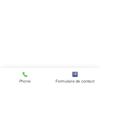
Phone
Formulaire de contact
Paiement 100 % sécurisé
avec STRIPE
joachimpaviot@gmail.com