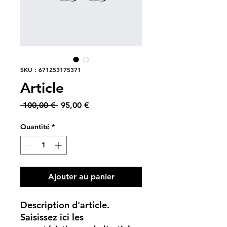
SKU : 671253175371
Article
Prix
Prix
 100,00 € 
95,00 €
original
promotionnel
Quantité
*
Ajouter au panier
Description d'article. 
Saisissez ici les 